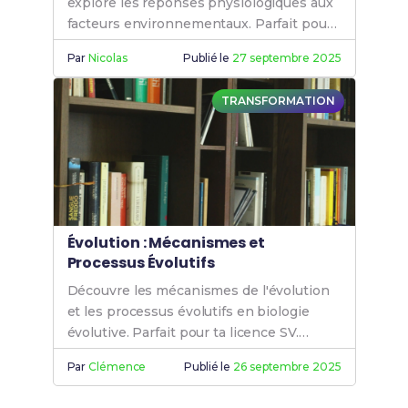
explore les réponses physiologiques aux
facteurs environnementaux. Parfait pour
ta licence SV et comprendre les
Par
Nicolas
Publié le
27 septembre 2025
interactions entre organismes et
environnement.
TRANSFORMATION
Évolution : Mécanismes et
Processus Évolutifs
Découvre les mécanismes de l'évolution
et les processus évolutifs en biologie
évolutive. Parfait pour ta licence SV.
Plonge au cœur de l'évolution!
Par
Clémence
Publié le
26 septembre 2025