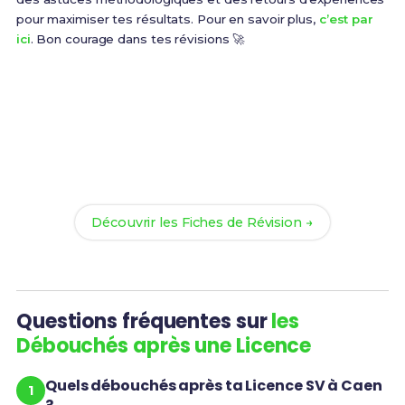
pour maximiser tes résultats. Pour en savoir plus,
c’est par
ici
. Bon courage dans tes révisions 🚀
Prêt(e) à réussir ton examen ?
Révise efficacement avec nos
120 Fiches de
Révision
pour le Licence SV et maximise tes chances
de réussite !
Découvrir les Fiches de Révision →
Questions fréquentes sur
les
Débouchés après une Licence
Quels débouchés après ta Licence SV à Caen